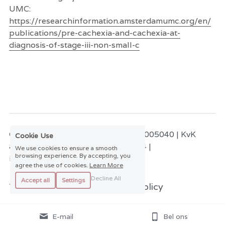
UMC: 
https://researchinformation.amsterdamumc.org/en/
publications/pre-cachexia-and-cachexia-at-
diagnosis-of-stage-iii-non-small-c
© 2021 Food Mind Diëtist | AGB 24005040 | KvK 
Cookie Use
81022840 | Telefoon 035-2343934 | 
We use cookies to ensure a smooth
browsing experience. By accepting, you
info@foodminddietist.nl
agree the use of cookies.
Learn More
Decline All
Accept all
Settings
Terms & Conditions
Privacy Policy
E-mail
Bel ons