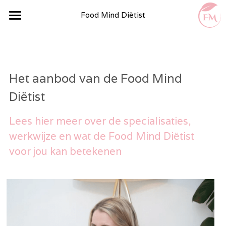
Food Mind Diëtist
Home
Specialisaties
Het aanbod van de Food Mind 
Lichaamsanalyse
Diëtist
Professionals & Kwaliteit
Lees hier meer over de specialisaties, 
Contact & Locaties
werkwijze en wat de Food Mind Diëtist 
voor jou kan betekenen
Praktische Informatie
Leefstijlprogramma
Blog
Recepten