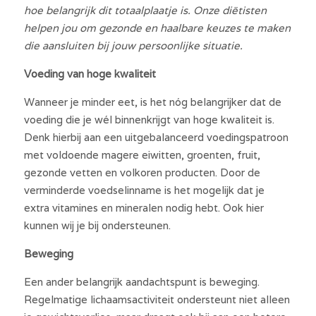
hoe belangrijk dit totaalplaatje is. Onze diëtisten 
helpen jou om gezonde en haalbare keuzes te maken 
Vacatures
die aansluiten bij jouw persoonlijke situatie.
Search
Voeding van hoge kwaliteit
Nederlands
Wanneer je minder eet, is het nóg belangrijker dat de 
voeding die je wél binnenkrijgt van hoge kwaliteit is. 
Nederlands
Denk hierbij aan een uitgebalanceerd voedingspatroon 
Afspraak maken
met voldoende magere eiwitten, groenten, fruit, 
English
gezonde vetten en volkoren producten. Door de 
verminderde voedselinname is het mogelijk dat je 
extra vitamines en mineralen nodig hebt. Ook hier 
kunnen wij je bij ondersteunen.
Beweging
Een ander belangrijk aandachtspunt is beweging. 
Regelmatige lichaamsactiviteit ondersteunt niet alleen 