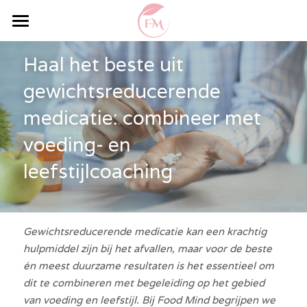
Home
Haal het beste uit 
Specialisaties
gewichtsreducerende 
Lichaamsanalyse
medicatie: combineer met 
voeding- en 
Professionals & Kwaliteit
leefstijlcoaching
Contact & Locaties
Praktische Informatie
Gewichtsreducerende medicatie kan een krachtig 
Leefstijlprogramma
hulpmiddel zijn bij het afvallen, maar voor de beste 
én meest duurzame resultaten is het essentieel om 
Blog
dit te combineren met begeleiding op het gebied 
van voeding en leefstijl. Bij Food Mind begrijpen we 
Recepten