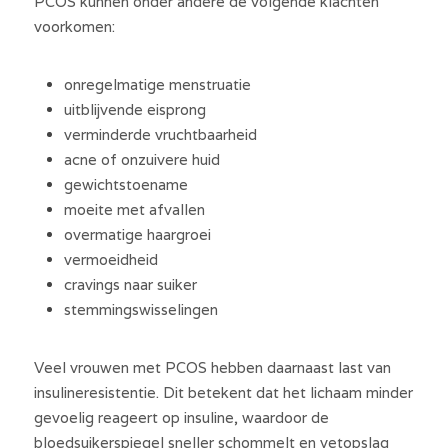
PCOS kunnen onder andere de volgende klachten 
voorkomen:
onregelmatige menstruatie
uitblijvende eisprong
verminderde vruchtbaarheid
acne of onzuivere huid
gewichtstoename
moeite met afvallen
overmatige haargroei
vermoeidheid
cravings naar suiker
stemmingswisselingen
Veel vrouwen met PCOS hebben daarnaast last van 
insulineresistentie. Dit betekent dat het lichaam minder 
gevoelig reageert op insuline, waardoor de 
bloedsuikerspiegel sneller schommelt en vetopslag 