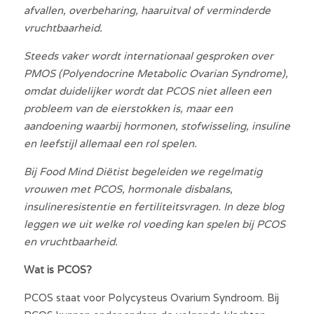
afvallen, overbeharing, haaruitval of verminderde 
vruchtbaarheid.
Vacatures
Steeds vaker wordt internationaal gesproken over 
Search
PMOS (Polyendocrine Metabolic Ovarian Syndrome), 
omdat duidelijker wordt dat PCOS niet alleen een 
Nederlands
probleem van de eierstokken is, maar een 
aandoening waarbij hormonen, stofwisseling, insuline 
Nederlands
Afspraak maken
en leefstijl allemaal een rol spelen.
English
Bij Food Mind Diëtist begeleiden we regelmatig 
vrouwen met PCOS, hormonale disbalans, 
insulineresistentie en fertiliteitsvragen. In deze blog 
leggen we uit welke rol voeding kan spelen bij PCOS 
en vruchtbaarheid.
Wat is PCOS?
PCOS staat voor Polycysteus Ovarium Syndroom. Bij 