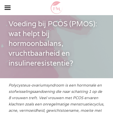
Home
Voeding bij PCOS (PMOS): 
Specialisaties
wat helpt bij 
Lichaamsanalyse
hormoonbalans, 
vruchtbaarheid en 
Professionals & Kwaliteit
insulineresistentie?
Contact & Locaties
Praktische Informatie
Polycysteus-ovariumsyndroom is een hormonale en 
Leefstijlprogramma
stofwisselingsaandoening die naar schatting 1 op de 
8 vrouwen treft. Veel vrouwen met PCOS ervaren 
Blog
klachten zoals een onregelmatige menstruatiecyclus, 
acne, vermoeidheid, gewichtstoename, moeite met 
Recepten